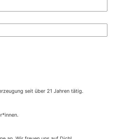
rzeugung seit über 21 Jahren tätig.
er*innen.
e an. Wir freuen uns auf Dich!